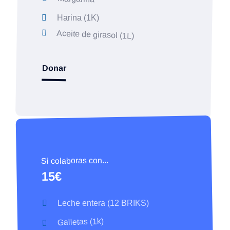
Harina (1K)
Aceite de girasol (1L)
Donar
Si colaboras con...
15€
Leche entera (12 BRIKS)
Galletas (1k)