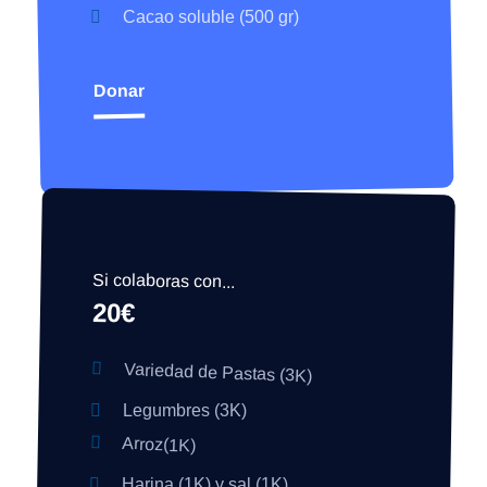
Cacao soluble (500 gr)
Donar
"¡Da mucho, da
poco, pero siempre
da algo!"
Si colaboras con...
20€
Variedad de Pastas (3K)
Legumbres (3K)
Arroz(1K)
Harina (1K) y sal (1K)