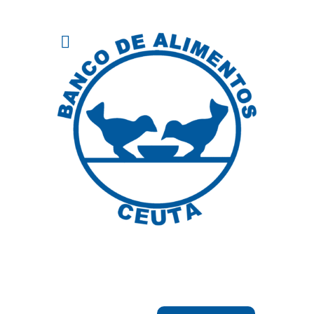
"El éxito es la suma
de pequeños
esfuerzos repetidos
día tras día."