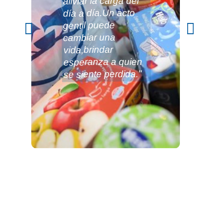
aliviar la carga del
día a día.Un acto
gentil puede
cambiar una
vida,brindar
esperanza a quien
se siente perdida."