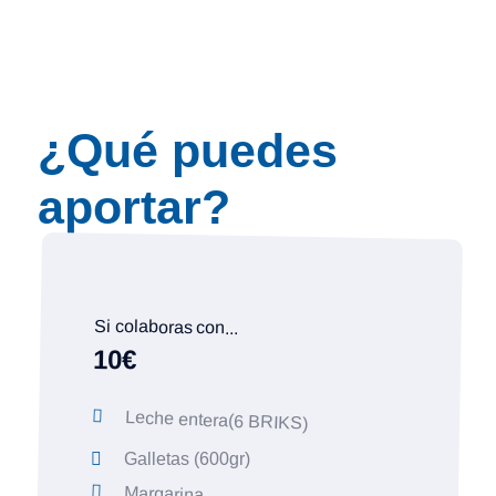
¿Qué puedes
aportar?
"No hay nada más
Si colaboras con...
fuerte para nosotros
10€
que el corazón de
nuestros
voluntarios."
Leche entera(6 BRIKS)
Galletas (600gr)
Margarina