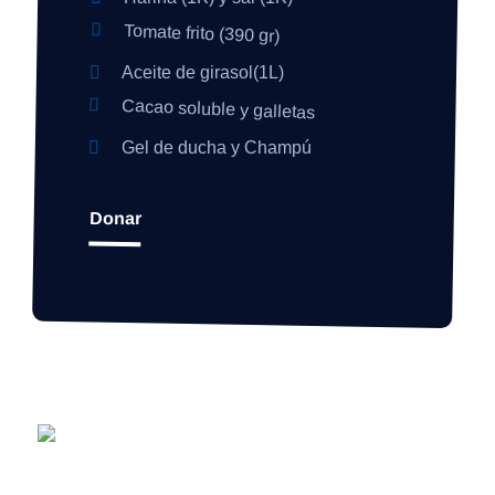
Tomate frito (390 gr)
Aceite de girasol(1L)
Cacao soluble y galletas
Gel de ducha y Champú
Donar
"Nunca subestimes
tu habilidad para