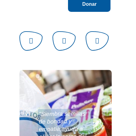
"Siembra semillas
de bondad y
empatía,ayuda a